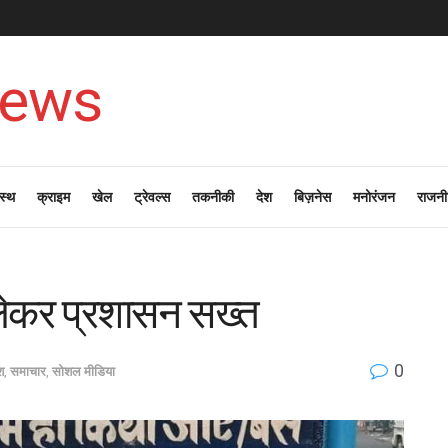
News
स्थ
क्राइम
खेल
ट्रेवल्स
तकनीकी
देश
बिज़नेस
मनोरंजन
राजनी
ो लेकर प्रशासन सख्त
0
श
,
समाचार
,
सोशल मीडिया