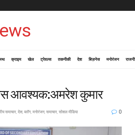
News
स्थ
क्राइम
खेल
ट्रेवल्स
तकनीकी
देश
बिज़नेस
मनोरंजन
राजनी
ास आवश्यक:अमरेश कुमार
0
ट्रीय समाचार
,
देश
,
ब्लॉग
,
मनोरंजन
,
समाचार
,
सोशल मीडिया