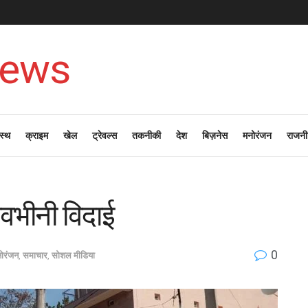
News
स्थ
क्राइम
खेल
ट्रेवल्स
तकनीकी
देश
बिज़नेस
मनोरंजन
राजनी
भावभीनी विदाई
0
ोरंजन
,
समाचार
,
सोशल मीडिया